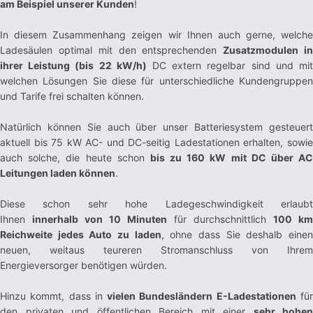
am Beispiel unserer Kunden
!
In diesem Zusammenhang zeigen wir Ihnen auch gerne, welche
Ladesäulen optimal mit den entsprechenden
Zusatzmodulen i
ihrer Leistung (bis 22 kW/h)
DC extern regelbar sind und mi
welchen Lösungen Sie diese für unterschiedliche Kundengruppen
und Tarife frei schalten können.
Natürlich können Sie auch über unser Batteriesystem gesteuert
aktuell bis 75 kW AC- und DC-seitig Ladestationen erhalten, sowie
auch solche, die heute schon
bis zu 160 kW mit DC über A
Leitungen laden können
.
Diese schon sehr hohe Ladegeschwindigkeit erlaubt
Ihnen
innerhalb von 10 Minuten
für durchschnittlich
100 km
Reichweite jedes Auto zu laden
, ohne dass Sie deshalb eine
neuen, weitaus teureren Stromanschluss von Ihrem
Energieversorger benötigen würden.
Hinzu kommt, dass in
vielen Bundesländern E-Ladestationen
fü
den privaten und öffentlichen Bereich mit einer
sehr hohen